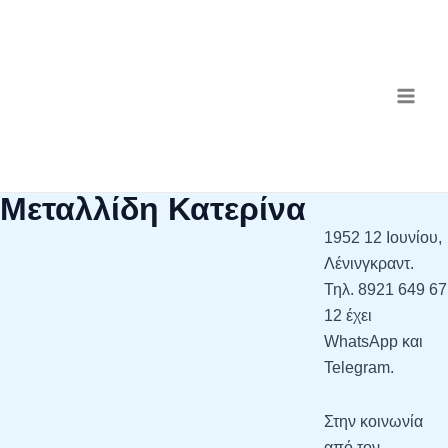
Μετάβαση
MAI
στο
ME
περιεχόμενο
Μεταλλίδη Κατερίνα
1952 12 Ιουνίου,
Λένινγκραντ.
Τηλ. 8921 649 67
12 έχει
WhatsApp και
Telegram.
Στην κοινωνία
από τον