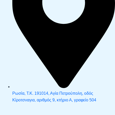
Ρωσία, Τ.Κ. 191014, Αγία Πετρούπολη, οδός
Κίροτσναγια, αριθμός 9, κτήριο Α, γραφείο 504