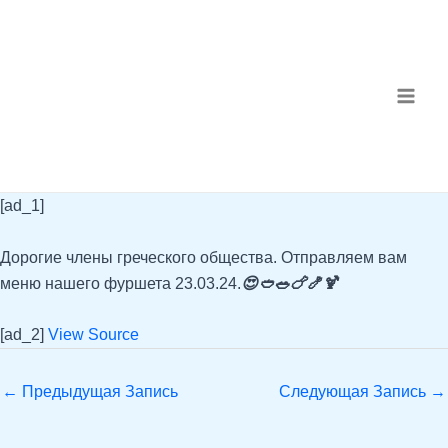
Перейти
Навигация
MAI
к
по
ME
содержимому
записям
[ad_1]
Дорогие члены греческого общества. Отправляем вам
меню нашего фуршета 23.03.24.
😍
🥙
🥗
🍗
🍤
🍹
[ad_2]
View Source
←
Предыдущая Запись
Следующая Запись
→