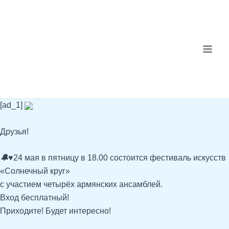
Перейти
Навигация
MAI
к
по
ME
содержимому
записям
[ad_1]
Друзья!
🔔
♥️
24 мая в пятницу в 18.00 состоится фестиваль искусств
«Солнечный круг»
с участием четырёх армянских ансамблей.
Вход бесплатный!
Приходите! Будет интересно!