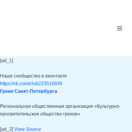
Перейти
Навигация
MAI
к
по
ME
содержимому
записям
[ad_1]
Наше сообщество в вконтакте
https://vk.com/club223516939
Греки Санкт-Петербурга
Региональная общественная организация «Культурно-
просветительское общество греков»
[ad_2]
View Source