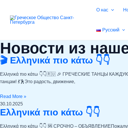
Перейти
О нас
Н
к
содержимому
Русский
Новости из наше
🎬 Ελληνικά πιο κάτω 👇👇
Ελληνικά πιο κάτω 👇👇🇷🇺 🎉 ГРЕЧЕСКИЕ ТАНЦЫ КАЖДУЮ 
танцам! 💃🕺Это радость, движение,
Read More »
30.10.2025
Ελληνικά πιο κάτω 👇👇
Ελληνικά πιο κάτω 👇👇 🆘 СРОЧНО – ОБЪЯВЛЕНИЕПожалуйст