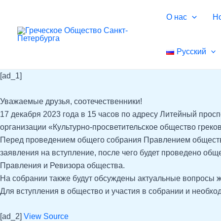
Перейти
Навигация
О нас
Н
к
по
содержимому
записям
Русский
[ad_1]
Уважаемые друзья, соотечественники!
17 декабря 2023 года в 15 часов по адресу Литейный прос
организации «Культурно-просветительское общество греков
Перед проведением общего собрания Правлением общества,
заявления на вступление, после чего будет проведено общ
Правления и Ревизора общества.
На собрании также будут обсуждены актуальные вопросы ж
Для вступления в общество и участия в собрании и необход
[ad_2]
View Source