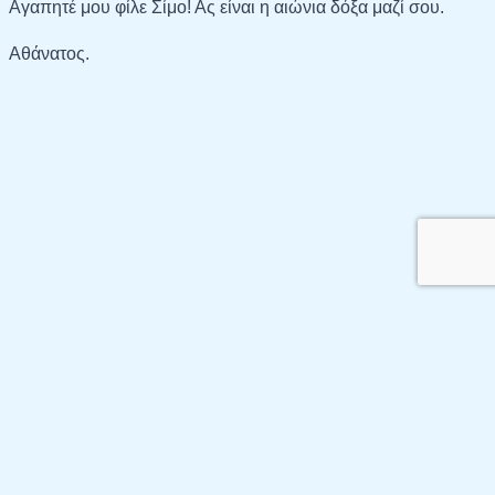
Αγαπητέ μου φίλε Σίμο! Ας είναι η αιώνια δόξα μαζί σου.
Αθάνατος.
Copyright © 2026 Ελληνική Κοινότητα Αγίας
Πετρούπολης
Политика обработки персональных данных
Положение о конфиденциальности