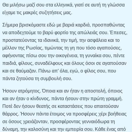
Θα μιλήσω μαζί σου στα ελληνικά, γιατί σε αυτή τη γλώσσα
είχαμε τις μακρές συζητήσεις μας.
Σήμερα βρισκόμαστε εδώ με βαριά καρδιά, προσπαθώντας
να αποδεχτούμε το βαρύ φορτίο της απώλειάς σου. Έπεσες,
προστατεύοντας τα ιδανικά, την τιμή, την ασφάλεια και το
μέλλον της Ρωσίας, τιμώντας τη γη που τόσο αγαπούσες,
αφήνοντας πίσω σου την οικογένεια, τη γυναίκα σου, πέντε
παιδιά, φίλους, συναδέλφους και όλους όσοι σε αγαπούσαν
και σε θαύμαζαν. Πάνω απ’ όλα, εγώ, ο φίλος σου, που
πάντα ζητούσα τη συμβουλή σου.
Ήσουν ατρόμητος. Όποια και αν ήταν η αποστολή, όποιος
και αν ήταν ο κίνδυνος, πάντα ήσουν στην πρώτη γραμμή.
Ποτέ δεν ήσουν θεατής σε καταστάσεις που απαιτούσαν
θάρρος. Ήσουν πάντα έτοιμος να προσφέρεις χέρι βοήθειας
σε όσους χρειάζονταν, προσφέροντας γενναιόδωρα τη
δύναμη, την καλοσύνη και την εμπειρία σου. Κάθε ένας από