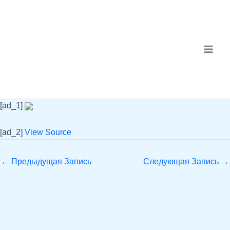
Перейти
Навигация
MAI
к
по
ME
содержимому
записям
[ad_1]
[ad_2]
View Source
←
Предыдущая Запись
Следующая Запись
→